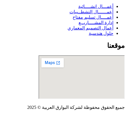
أعمـــال انشــــائية
أعمــــــال التشطــيبات
أعمــــال تسليم مفتاح
إدارة المشــــاريــع
أعمال التصميم المعماري
حلول هندسية
موقعنا
جميع الحقوق محفوظة لشركة البوارق العربية © 2025