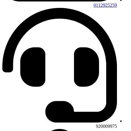
0112925259
920009975