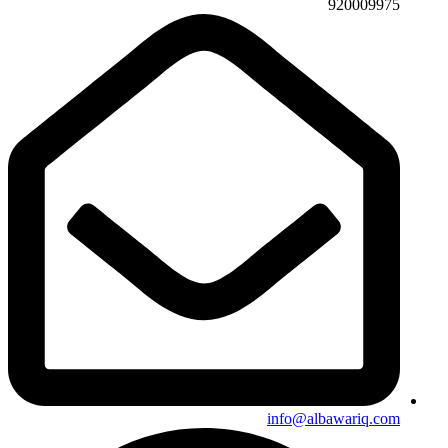
920009975
info@albawariq.com